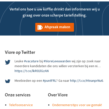
Vertel ons hoe u uw koffie drinkt dan informeren wij u
graag over onze scherpe tariefstelling.
Wat bepaalt het succes van een regionaal top level domein?
Afspraak maken
http://t.co/ZS8aLoh4gG
RT
@pechakucha_ams
: Woohoo, we’re getting a
@puntamsterd
domain name! Soon you’ll be able to visit us at
http://pechakucha.amsterdam
. htt…
Viore op Twitter
Leuke
#vacature
bij
#VioreLeeuwarden
wij zijn op zoek naar
meerdere kandidaten die ons willen versterken bij een ni…
https://t.co/lkR01lGzAN
Meebieden op een
#puntFRL
? Ga naar
http://t.co/HtnanprNu6
.
De 1e veiling van
#puntFRL
is gestart! Pak nu je kans en wordt de
Onze services
Over Viore
trotse eigenaar van de meest waardevolle domeinnamen van
#puntFRL
Telefoonservice
Ondernemerstips voor uw gemak!