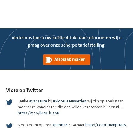
Wat bepaalt het succes van een regionaal top level domein?
Vertel ons hoe u uw koffie drinkt dan informeren wij u
http://t.co/ZS8aLoh4gG
graag over onze scherpe tariefstelling.
RT
@pechakucha_ams
: Woohoo, we’re getting a
@puntamsterd
domain name! Soon you’ll be able to visit us at
Afspraak maken
http://pechakucha.amsterdam
. htt…
Leuke
#vacature
bij
#VioreLeeuwarden
wij zijn op zoek naar
meerdere kandidaten die ons willen versterken bij een ni…
https://t.co/lkR01lGzAN
Viore op Twitter
Meebieden op een
#puntFRL
? Ga naar
http://t.co/HtnanprNu6
.
De 1e veiling van
#puntFRL
is gestart! Pak nu je kans en wordt de
trotse eigenaar van de meest waardevolle domeinnamen van
#puntFRL
RT
@puntfrl
: Als specialist klantcontact moet
@VioreLeeuwarden