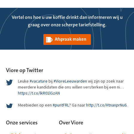
Vertel ons hoe u uw koffie drinkt dan informeren wij u
graag over onze scherpe tariefstelling.
Wat bepaalt het succes van een regionaal top level domein?
Afspraak maken
http://t.co/ZS8aLoh4gG
RT
@pechakucha_ams
: Woohoo, we’re getting a
@puntamsterd
domain name! Soon you’ll be able to visit us at
http://pechakucha.amsterdam
. htt…
Viore op Twitter
Leuke
#vacature
bij
#VioreLeeuwarden
wij zijn op zoek naar
meerdere kandidaten die ons willen versterken bij een ni…
https://t.co/lkR01lGzAN
Meebieden op een
#puntFRL
? Ga naar
http://t.co/HtnanprNu6
.
De 1e veiling van
#puntFRL
is gestart! Pak nu je kans en wordt de
Onze services
Over Viore
trotse eigenaar van de meest waardevolle domeinnamen van
#puntFRL