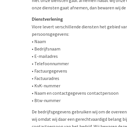
niet onze diensten gaat afnemen nadat wij onze of
onze diensten gaat afnemen, dan bewaren wij de 
Dienstverlening
Viore levert verschillende diensten het gebied v
persoonsgegevens:
• Naam
• Bedrijfsnaam
• E-mailadres
• Telefoonnummer
• Factuurgegevens
• Factuuradres
• KvK-nummer
• Naam en contactgegevens contactpersoon
• Btw-nummer
De bedrijfsgegevens gebruiken wij om de overeen
wij omdat wij daar een gerechtvaardigd belang b
contactpersoon van het bedrijf. Wij bewaren deze 