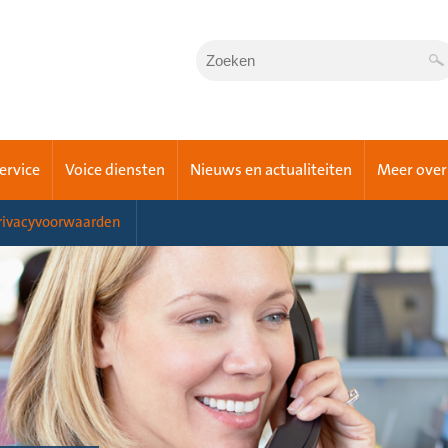
Service
Voice diensten
Nieuws en actualiteiten
Meer over
rivacyvoorwaarden