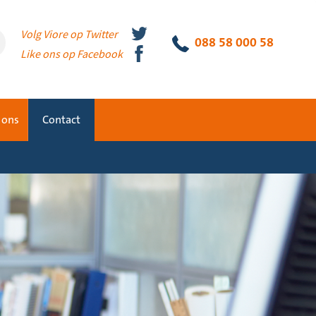
Volg Viore op Twitter
088 58 000 58
Like ons op Facebook
 ons
Contact