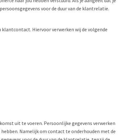
ferte naar jou hebben verstuurd. Als je aangeeft dat je
persoonsgegevens voor de duur van de klantrelatie.
an klantcontact. Hiervoor verwerken wij de volgende
komst uit te voeren. Persoonlijke gegevens verwerken
ij hebben. Namelijk om contact te onderhouden met de
gegevens voor de duur van de klantrelatie, tenzij de