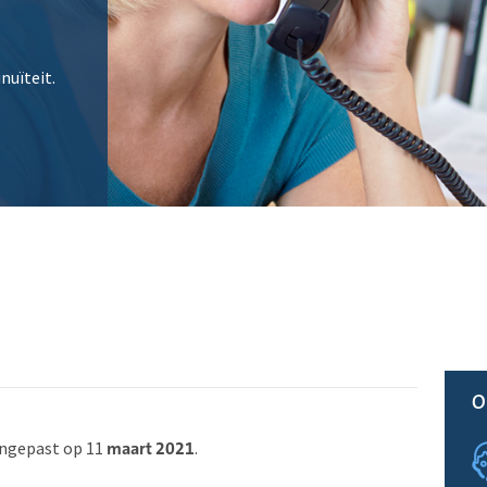
nuïteit.
O
angepast op 11
.
maart 2021