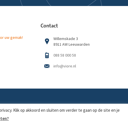
Contact
or uw gemak!
Willemskade 3
8911 AW Leeuwarden
088 58 000 58
info@viore.nl
Sitemap
|
Disclaimer
|
Privacy
ivacy. Klik op akkoord en sluiten om verder te gaan op de site en je
eten?