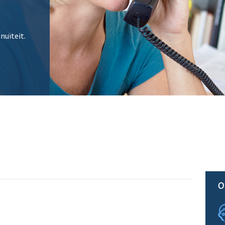
nuïteit.
O