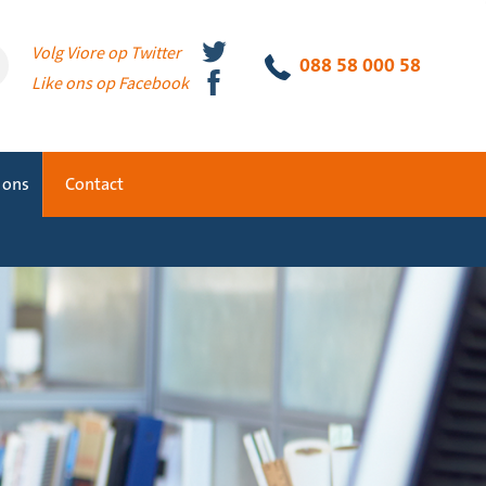
Volg Viore op Twitter
088 58 000 58
Like ons op Facebook
 ons
Contact