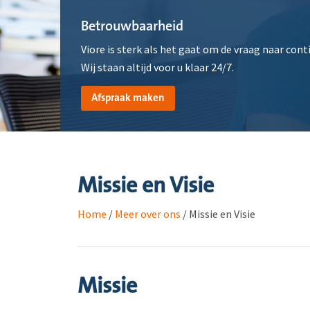
Betrouwbaarheid
Viore is sterk als het gaat om de vraag naar conti
Wij staan altijd voor u klaar 24/7.
Afspraak maken
Missie en Visie
Home
/
Meer over ons
/
Missie en Visie
Missie