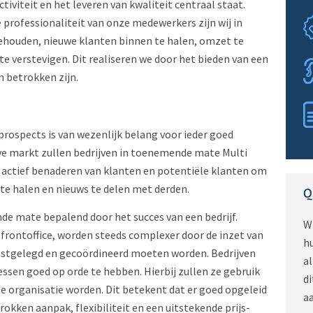
ctiviteit en het leveren van kwaliteit centraal staat.
 professionaliteit van onze medewerkers zijn wij in
ehouden, nieuwe klanten binnen te halen, omzet te
e verstevigen. Dit realiseren we door het bieden van een
 betrokken zijn.
ospects is van wezenlijk belang voor ieder goed
eve markt zullen bedrijven in toenemende mate Multi
 actief benaderen van klanten en potentiële klanten om
te halen en nieuws te delen met derden.
Q
e mate bepalend door het succes van een bedrijf.
W
 frontoffice, worden steeds complexer door de inzet van
hu
vastgelegd en gecoördineerd moeten worden. Bedrijven
al
ssen goed op orde te hebben. Hierbij zullen ze gebruik
d
de organisatie worden. Dit betekent dat er goed opgeleid
a
okken aanpak, flexibiliteit en een uitstekende prijs-