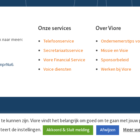
ntamsterdam
Onze services
Over Viore
ek naar meerdere
Telefoonservice
Ondernemerstips vo
Secretariaatsservice
Missie en Visie
Viore Financial Service
Sponsorbeleid
anprNu6
.
Voice diensten
Werken bij Viore
en wordt de trotse
an
#puntFRL
Leeuwarden
zelf
VarPKP
!
http://t.c…
hnrdjng
@puntfrl
orbehouden.
te kunnen zijn. Viore vindt het belangrijk om goed om te gaan met jouw pr
teert de instellingen.
Meer w
Akkoord & Sluit melding
Afwijzen
e ook ongestoord