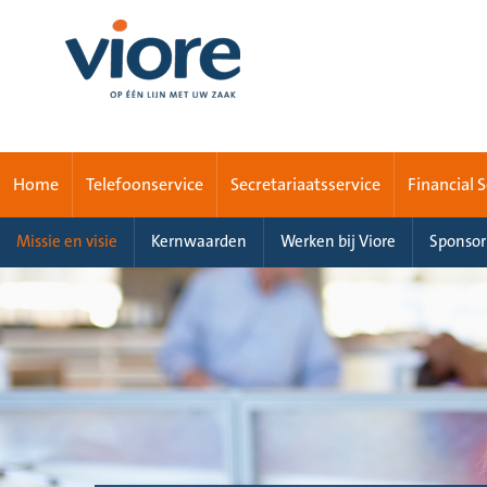
Home
Telefoonservice
Secretariaatsservice
Financial 
Missie en visie
Kernwaarden
Werken bij Viore
Sponsor