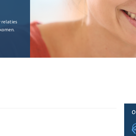
 relaties
 komen.
O