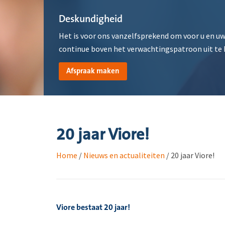
Deskundigheid
Het is voor ons vanzelfsprekend om voor u en uw
continue boven het verwachtingspatroon uit te
Afspraak maken
20 jaar Viore!
Home
/
Nieuws en actualiteiten
/
20 jaar Viore!
Viore bestaat 20 jaar!