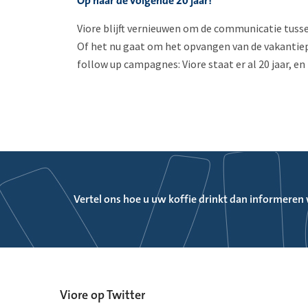
Op naar de volgende 20 jaar!
Viore blijft vernieuwen om de communicatie tusse
Of het nu gaat om het opvangen van de vakantiep
follow up campagnes: Viore staat er al 20 jaar, en
Vertel ons hoe u uw koffie drinkt dan informeren w
Wat bepaalt het succes van een regionaal top level 
http://t.co/ZS8aLoh4gG
RT
@pechakucha_ams
: Woohoo, we’re getting a
@pu
domain name! Soon you’ll be able to visit us at
http://pechakucha.amsterdam
. htt…
Viore op Twitter