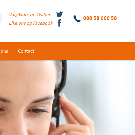
Volg Viore op Twitter
088 58 000 58
Like ons op Facebook
 ons
Contact