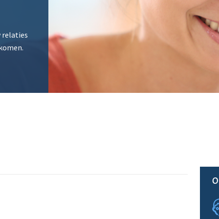
 relaties
 komen.
O