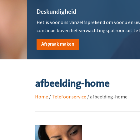
Deskundigheid
Het is voor ons vanzelfsprekend om voor u en uw
continue boven het verwachtingspatroon uit te
Afspraak maken
afbeelding-home
Home
/
Telefoonservice
/
afbeelding-home