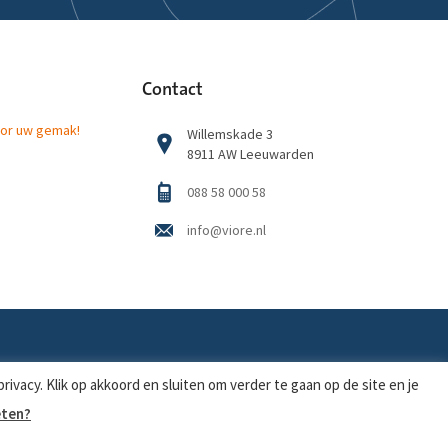
Contact
or uw gemak!
Willemskade 3
8911 AW Leeuwarden
088 58 000 58
info@viore.nl
Sitemap
|
Disclaimer
|
Privacy
ivacy. Klik op akkoord en sluiten om verder te gaan op de site en je
eten?