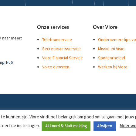
ntamsterdam
Onze services
Over Viore
ek naar meerdere
Telefoonservice
Ondernemerstips vo
Secretariaatsservice
Missie en Visie
Viore Financial Service
Sponsorbeleid
anprNu6
.
Voice diensten
Werken bij Viore
en wordt de trotse
an
#puntFRL
Leeuwarden
zelf
VarPKP
!
http://t.c…
hnrdjng
@puntfrl
orbehouden.
te kunnen zijn. Viore vindt het belangrijk om goed om te gaan met jouw pr
teert de instellingen.
Meer w
Akkoord & Sluit melding
Afwijzen
e ook ongestoord