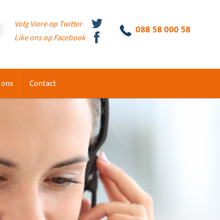
Volg Viore op Twitter
088 58 000 58
Like ons op Facebook
 ons
Contact