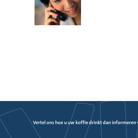
Vertel ons hoe u uw koffie drinkt dan informeren w
Wat bepaalt het succes van een regionaal top level 