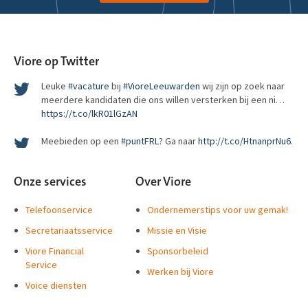
http://t.co/ZS8aLoh4gG
RT
@pechakucha_ams
: Woohoo, we’re getting a
@puntamsterd
domain name! Soon you’ll be able to visit us at
http://pechakucha.amsterdam
. htt…
Viore op Twitter
Leuke
#vacature
bij
#VioreLeeuwarden
wij zijn op zoek naar
meerdere kandidaten die ons willen versterken bij een ni…
https://t.co/lkR01lGzAN
Meebieden op een
#puntFRL
? Ga naar
http://t.co/HtnanprNu6
.
De 1e veiling van
#puntFRL
is gestart! Pak nu je kans en wordt de
Onze services
Over Viore
trotse eigenaar van de meest waardevolle domeinnamen van
#puntFRL
Telefoonservice
Ondernemerstips voor uw gemak!
RT
@puntfrl
: Als specialist klantcontact moet
@VioreLeeuwarden
Secretariaatsservice
Missie en Visie
zelf natuurlijk ook goed bereikbaar zijn:
http://t.co/HMhMVarPKP
!
Viore Financial
http://t.c…
Sponsorbeleid
Service
Werken bij Viore
Nu online at
http://t.co/0tiJLf5Gg5
Dank
@FriksWeb
@hnrdjng
Voice diensten
@puntfrl
@provfryslan
http://t.co/tsgtiuINAx